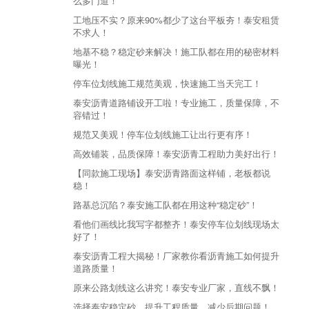
么多门道！
工地压不实？原来90%都少了这台平板夯！泰安租赁
不求人！
地基不稳？稳定砂来解决！施工队都在用的秘密材料
曝光！
停车位划线施工规范美观，快速施工当天完工！
泰安沥青道路铺设开工啦！专业施工，质量保障，不
容错过！
规范又美观！停车位划线施工让出行更有序！
高效铺装，品质保障！泰安沥青工程助力美好出行！
【同款施工现场】泰安沥青路面这样铺，老板都说
稳！
路基总沉陷？泰安施工队都在用这种“稳定砂”！
看他们画线比我写字都整齐！泰安停车位划线现场太
好了！
泰安沥青工程大揭秘！厂家教你看沥青施工如何提升
道路质量！
原来公路划线这么讲究！泰安专业厂家，直线不飘！
选择泰安稳定砂，提升工程质量，减少后期问题！