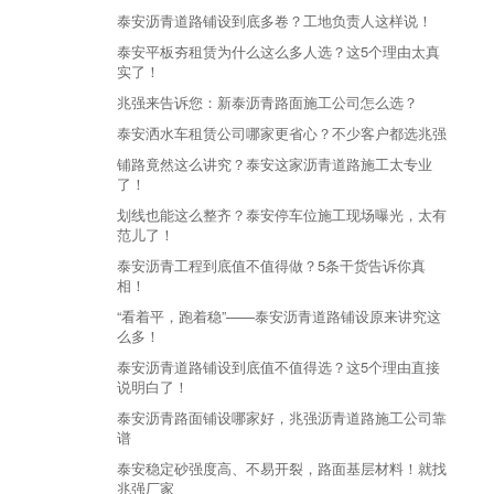
泰安沥青道路铺设到底多卷？工地负责人这样说！
泰安平板夯租赁为什么这么多人选？这5个理由太真
实了！
兆强来告诉您：新泰沥青路面施工公司怎么选？
泰安洒水车租赁公司哪家更省心？不少客户都选兆强
​铺路竟然这么讲究？泰安这家沥青道路施工太专业
了！
划线也能这么整齐？泰安停车位施工现场曝光，太有
范儿了！
泰安沥青工程到底值不值得做？5条干货告诉你真
相！
“看着平，跑着稳”——泰安沥青道路铺设原来讲究这
么多！
泰安沥青道路铺设到底值不值得选？这5个理由直接
说明白了！
泰安沥青路面铺设哪家好，兆强沥青道路施工公司靠
谱
泰安稳定砂强度高、不易开裂，路面基层材料！就找
兆强厂家