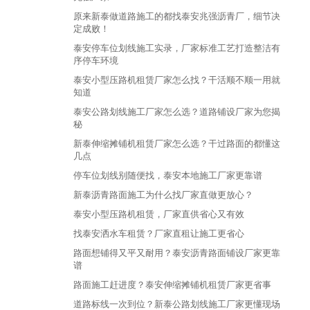
原来新泰做道路施工的都找泰安兆强沥青厂，细节决
定成败！
泰安停车位划线施工实录，厂家标准工艺打造整洁有
序停车环境
泰安小型压路机租赁厂家怎么找？干活顺不顺一用就
知道
泰安公路划线施工厂家怎么选？道路铺设厂家为您揭
秘
新泰伸缩摊铺机租赁厂家怎么选？干过路面的都懂这
几点
停车位划线别随便找，泰安本地施工厂家更靠谱
新泰沥青路面施工为什么找厂家直做更放心？
泰安小型压路机租赁，厂家直供省心又有效
找泰安洒水车租赁？厂家直租让施工更省心
路面想铺得又平又耐用？泰安沥青路面铺设厂家更靠
谱
路面施工赶进度？泰安伸缩摊铺机租赁厂家更省事
道路标线一次到位？新泰公路划线施工厂家更懂现场