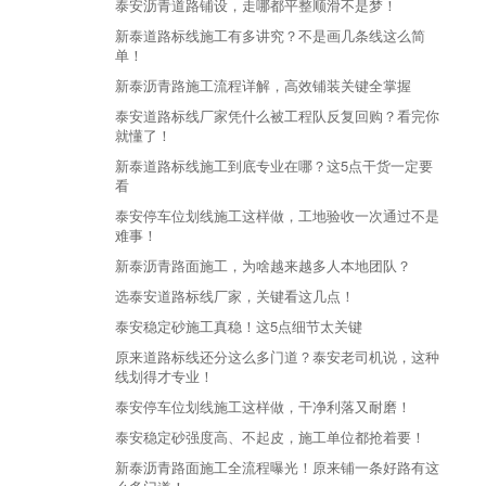
泰安沥青道路铺设，走哪都平整顺滑不是梦！
新泰道路标线施工有多讲究？不是画几条线这么简
单！
新泰沥青路施工流程详解，高效铺装关键全掌握
泰安道路标线厂家凭什么被工程队反复回购？看完你
就懂了！
新泰道路标线施工到底专业在哪？这5点干货一定要
看
泰安停车位划线施工这样做，工地验收一次通过不是
难事！
新泰沥青路面施工，为啥越来越多人本地团队？
选泰安道路标线厂家，关键看这几点！
泰安稳定砂施工真稳！这5点细节太关键
原来道路标线还分这么多门道？泰安老司机说，这种
线划得才专业！
泰安停车位划线施工这样做，干净利落又耐磨！
泰安稳定砂强度高、不起皮，施工单位都抢着要！
新泰沥青路面施工全流程曝光！原来铺一条好路有这