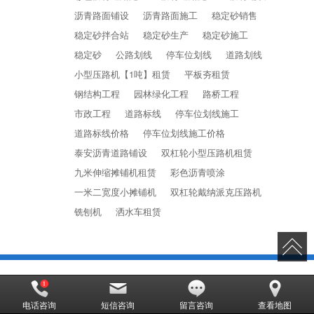
沥青路面铺设
沥青路面施工
稳定砂销售
稳定砂拌合站
稳定砂生产
稳定砂施工
稳定砂
公路划线
停车位划线
道路划线
小型压路机【1吨】租赁
平板夯租赁
钢结构工程
园林绿化工程
路桥工程
市政工程
道路标线
停车位划线施工
道路标线价格
停车位划线施工价格
泰安沥青道路铺设
双杠轮小型压路机租赁
九米伸缩摊铺机租赁
彩色沥青喷涂
一米二宽度小摊铺机
双杠轮戴纳派克压路机
铣刨机
洒水车租赁
泰安兆强路桥工程有限公司是一家专业的
稳定砂拌和站
,
山东沥青道路铺
电话咨询
短信咨询
留言咨询
查看地图
设
,
泰安公路划线
,
小型压路机出租
,
沥青路面施工哪家好
,
道路划线哪