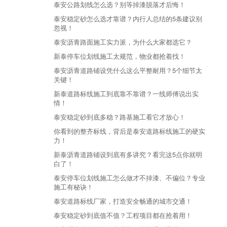
泰安公路划线怎么选？别等掉漆脱落才后悔！
泰安稳定砂怎么选才靠谱？内行人总结的5条建议别
忽视！
泰安沥青路面施工实力派，为什么大家都选它？
新泰停车位划线施工太规范，物业都抢着找！
泰安沥青道路铺设凭什么这么平整耐用？5个细节太
关键！
新泰道路标线施工到底靠不靠谱？一线师傅说出实
情！
泰安稳定砂到底多稳？路基施工看它才放心！
你看到的整齐标线，背后是泰安道路标线施工的硬实
力！
新泰沥青道路铺设到底有多讲究？看完这5点你就明
白了！
泰安停车位划线施工怎么做才不掉漆、不偏位？专业
施工有秘诀！
泰安道路标线厂家，打造安全畅通的城市交通！
泰安稳定砂到底值不值？工程项目都在抢着用！