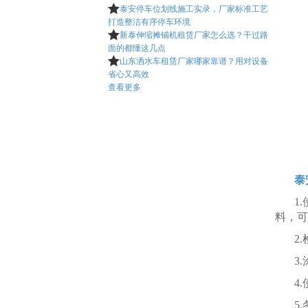
泰安停车位划线施工实录，厂家标准工艺

打造整洁有序停车环境
新泰伸缩摊铺机租赁厂家怎么选？干过路

面的都懂这几点
山东洒水车租赁厂家哪家靠谱？用对设备

省心又高效
查看更多
泰
1
料，可
2
3
4
5