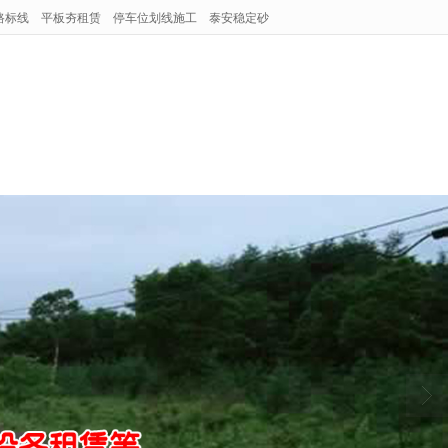
路标线
平板夯租赁
停车位划线施工
泰安稳定砂