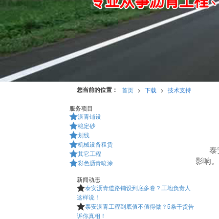
您当前的位置：
首页
>
下载
>
技术支持
服务项目
沥青铺设

稳定砂

划线

机械设备租赁

泰
其它工程

影响。
彩色沥青喷涂

新闻动态
泰安沥青道路铺设到底多卷？工地负责人

这样说！
泰安沥青工程到底值不值得做？5条干货告

诉你真相！