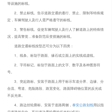
等设施的标线。
2、禁止标线。告示道路交通的遵行、禁止、限制等特殊规
定，车辆驾驶人及行人需严格遵守的标线。
3、警告标线。促使车辆驾驶人及行人了解道路上的特殊情
况，提高警觉，准备防范应变措施的标线。
道路交通标线按型态可分为以下四类：
1、线条。标划于路面、缘石或立面上的实线或虚线。
2、字符标记。标划于路面上的文字、数字及各种图形符
号。
3、突起路标。安装于路面上用于标示车道分界、边缘、分
合流、弯道、危险路段、路宽变化、路面障碍物位置的反光或
不反光体。
4、路边丝轮廓标。安装于道路两侧，
泰安公路划线
用以指
示道路的方向、车行道边界轮廓的反光柱(或片)。