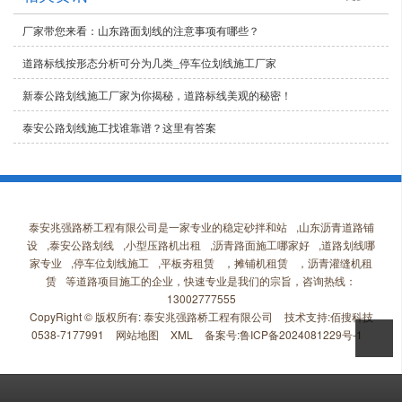
厂家带您来看：山东路面划线的注意事项有哪些？
道路标线按形态分析可分为几类_停车位划线施工厂家
新泰公路划线施工厂家为你揭秘，道路标线美观的秘密！
泰安公路划线施工找谁靠谱？这里有答案
泰安兆强路桥工程有限公司是一家专业的
稳定砂拌和站
,
山东沥青道路铺
设
,
泰安公路划线
,
小型压路机出租
,
沥青路面施工哪家好
,
道路划线哪
家专业
,
停车位划线施工
,
平板夯租赁
，
摊铺机租赁
，
沥青灌缝机租
赁
等道路项目施工的企业，快速专业是我们的宗旨，咨询热线：
13002777555
CopyRight © 版权所有:
泰安兆强路桥工程有限公司
技术支持:
佰搜科技
0538-7177991
网站地图
XML
备案号:
鲁ICP备2024081229号-1