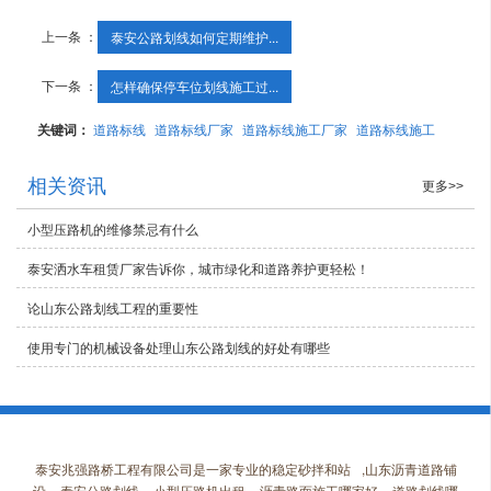
上一条 ：
泰安公路划线如何定期维护...
下一条 ：
怎样确保停车位划线施工过...
关键词：
道路标线
道路标线厂家
道路标线施工厂家
道路标线施工
相关资讯
更多>>
小型压路机的维修禁忌有什么
泰安洒水车租赁厂家告诉你，城市绿化和道路养护更轻松！
论山东公路划线工程的重要性
使用专门的机械设备处理山东公路划线的好处有哪些
泰安兆强路桥工程有限公司是一家专业的
稳定砂拌和站
,
山东沥青道路铺
设
,
泰安公路划线
,
小型压路机出租
,
沥青路面施工哪家好
,
道路划线哪