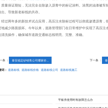
。质量保证期短，无法完全去除渗入沥青中的标记涂料。涂黑的油漆被车
推出。导致新老标线的共存。
经过两年多的新技术试点应用，高压注水除标过程可以彻底渗透沥青，
度地减少路面损坏。今年以来，道路管理部门在日常维护中实现了高压注
的清洗操作，确保城市道路交通标志线明亮、完整、准确。
一条 ：
下一条 ：
泰安稳定砂销售公司哪家价...
泰
键词：
道路标线
道路标线价格
道路标线公司
道路标线施工
平板夯使用时有故障怎么办