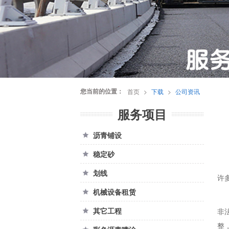
您当前的位置：
首页
>
下载
>
公司资讯
服务项目
沥青铺设

稳定砂

划线

许
机械设备租赁

其它工程
非

整