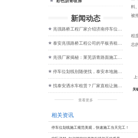
彩色沥青喷涂

料
被
新闻动态
兆强路桥工程厂家介绍济南停车位划线施工哪家好？

程
泰安兆强路桥工程公司的平板夯租赁靠谱吗
志

兆强厂家揭秘：莱芜沥青路面施工哪家服务好？

停车位划线别随便找，泰安本地施工厂家更靠谱

上
找泰安洒水车租赁？厂家直租让施工更省心

关
查看更多
相关资讯
停车位划线施工规范美观，快速施工当天完工！