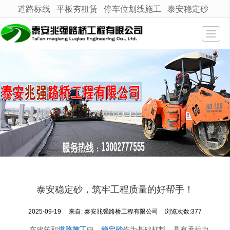
道路标线
平板夯租赁
停车位划线施工
泰安稳定砂
很遗憾，因您的浏览器版本过低导致无法获得最佳浏览体验，推荐下载安装谷歌浏览器！
网站首页
产品展示
新闻动态
工程案例
公司介绍
技术支持
联系我们
泰安稳定砂，筑牢工程质量的好帮手！
地图导航
2025-09-19
来自:
泰安兆强路桥工程有限公司
浏览次数:377
在建筑和
道路施工
中，
稳定砂
作为基础材料，具有承载力