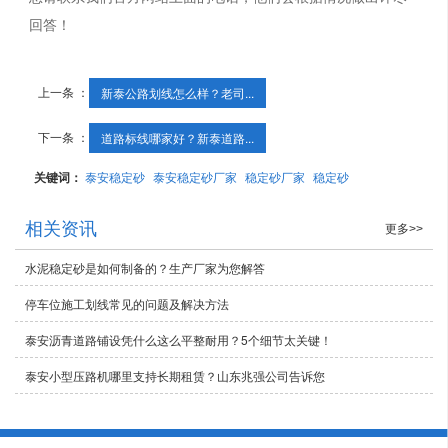
回答！
上一条 ：
新泰公路划线怎么样？老司...
下一条 ：
道路标线哪家好？新泰道路...
关键词：
泰安稳定砂
泰安稳定砂厂家
稳定砂厂家
稳定砂
相关资讯
更多>>
水泥稳定砂是如何制备的？生产厂家为您解答
停车位施工划线常见的问题及解决方法
泰安沥青道路铺设凭什么这么平整耐用？5个细节太关键！
泰安小型压路机哪里支持长期租赁？山东兆强公司告诉您