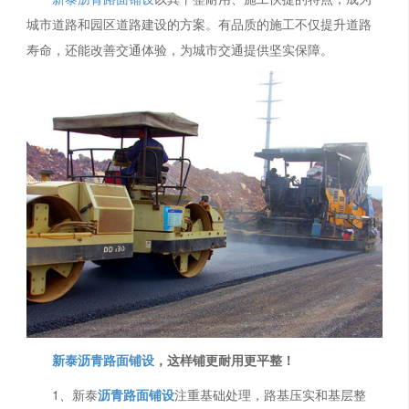
城市道路和园区道路建设的方案。有品质的施工不仅提升道路
寿命，还能改善交通体验，为城市交通提供坚实保障。
新泰沥青路面铺设
，这样铺更耐用更平整！
1、新泰
沥青路面铺设
注重基础处理，路基压实和基层整